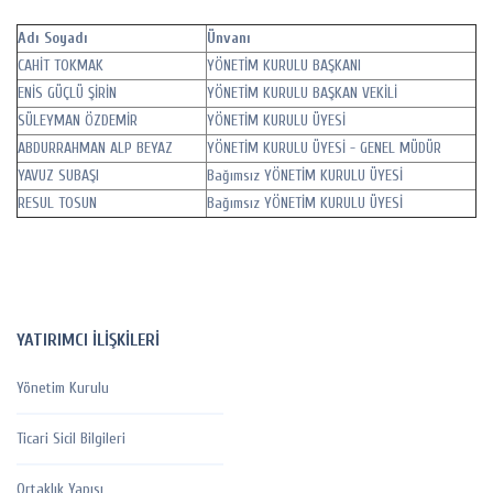
Adı Soyadı
Ünvanı
CAHİT TOKMAK
YÖNETİM KURULU BAŞKANI
ENİS GÜÇLÜ ŞİRİN
YÖNETİM KURULU BAŞKAN VEKİLİ
SÜLEYMAN ÖZDEMİR
YÖNETİM KURULU ÜYESİ
ABDURRAHMAN ALP BEYAZ
YÖNETİM KURULU ÜYESİ - GENEL MÜDÜR
YAVUZ SUBAŞI
Bağımsız YÖNETİM KURULU ÜYESİ
RESUL TOSUN
Bağımsız YÖNETİM KURULU ÜYESİ
YATIRIMCI İLİŞKİLERİ
Yönetim Kurulu
Ticari Sicil Bilgileri
Ortaklık Yapısı