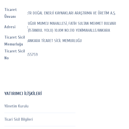
Ticaret
:
TR DOĞAL ENERJİ KAYNAKLARI ARAŞTIRMA VE ÜRETİM A.Ş.
Ünvanı
UĞUR MUMCU MAHALLESİ, FATİH SULTAN MEHMET BULVARI
Adresi
:
(İSTANBUL YOLU) 10.KM NO:310 YENİMAHALLE/ANKARA
Ticaret Sicil
:
ANKARA TİCARET SİCİL MEMURLUĞU
Memurluğu
Ticaret Sicil
:
55759
No
YATIRIMCI İLİŞKİLERİ
Yönetim Kurulu
Ticari Sicil Bilgileri